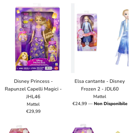
listino
Disney Princess -
Elsa cantante - Disney
Rapunzel Capelli Magici -
Frozen 2 - JDL60
JHL46
Mattel
Prezzo
€24,99
—
Non Disponibile
Mattel
di
Prezzo
€29,99
listino
di
listino