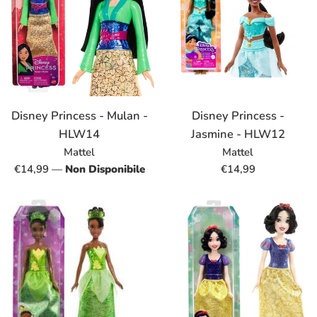
Disney Princess - Mulan -
Disney Princess -
HLW14
Jasmine - HLW12
Mattel
Mattel
Prezzo
Prezzo
€14,99
—
Non Disponibile
€14,99
di
di
listino
listino