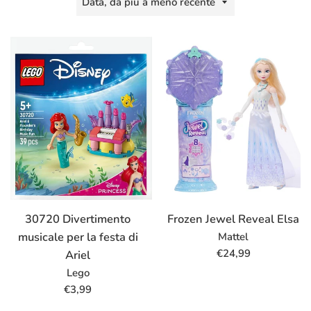
per
30720 Divertimento
Frozen Jewel Reveal Elsa
musicale per la festa di
Mattel
Prezzo
€24,99
Ariel
di
Lego
listino
Prezzo
€3,99
di