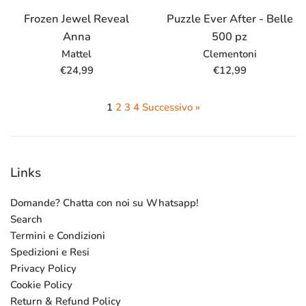
Frozen Jewel Reveal
Puzzle Ever After - Belle
Anna
500 pz
Mattel
Clementoni
Prezzo
Prezzo
€24,99
€12,99
di
di
listino
listino
1
2
3
4
Successivo »
Links
Domande? Chatta con noi su Whatsapp!
Search
Termini e Condizioni
Spedizioni e Resi
Privacy Policy
Cookie Policy
Return & Refund Policy