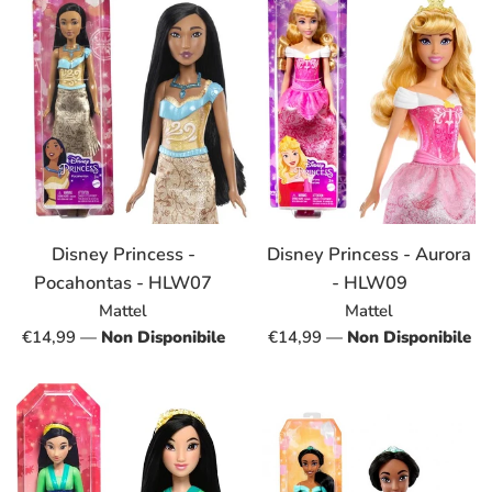
Disney Princess -
Disney Princess - Aurora
Pocahontas - HLW07
- HLW09
Mattel
Mattel
Prezzo
Prezzo
€14,99
—
Non Disponibile
€14,99
—
Non Disponibile
di
di
listino
listino