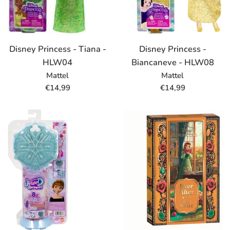
Disney Princess - Tiana -
Disney Princess -
HLW04
Biancaneve - HLW08
Mattel
Mattel
Prezzo
Prezzo
€14,99
€14,99
di
di
listino
listino