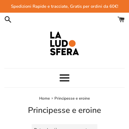
Vai
Spedizioni Rapide e tracciate, Gratis per ordini da 60€!
direttamente
ai
contenuti
Menu
›
Home
Principesse e eroine
Principesse e eroine
Ordina