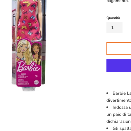
pagamento.
Quantità
Barbie La
divertiment
Indossa u
un paio di t
dichiarazione
Gli spall