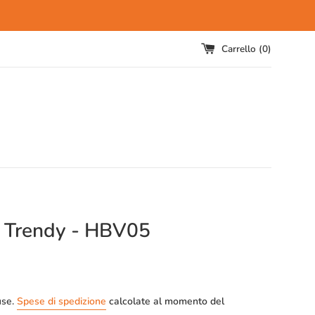
Carrello (
0
)
e Trendy - HBV05
use.
Spese di spedizione
calcolate al momento del