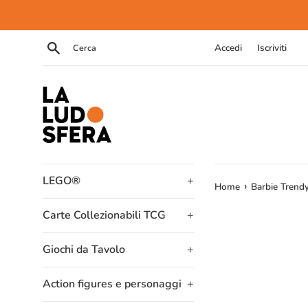
Vai
direttamente
ai
Cerca
Accedi
Iscriviti
contenuti
LEGO®
+
›
Home
Barbie Trend
Carte Collezionabili TCG
+
Giochi da Tavolo
+
Action figures e personaggi
+