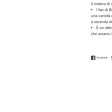
il motivo di
I fan di 
una varietà 
a seconda de
È un otti
che amano i c
Con
Condividi