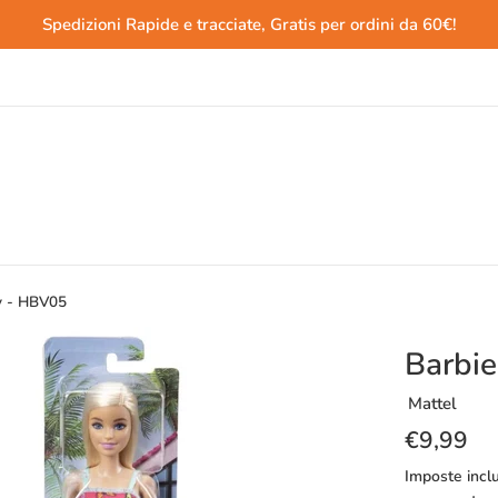
Spedizioni Rapide e tracciate, Gratis per ordini da 60€!
y - HBV05
Barbi
Mattel
Prezzo
€9,99
di
Imposte incl
listino