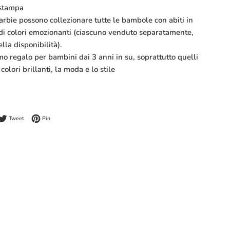
 stampa
Barbie possono collezionare tutte le bambole con abiti in
di colori emozionanti (ciascuno venduto separatamente,
lla disponibilità).
mo regalo per bambini dai 3 anni in su, soprattutto quelli
olori brillanti, la moda e lo stile
dividi su Facebook
Twitta su Twitter
Pinna su Pinterest
Tweet
Pin