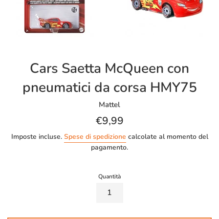
Cars Saetta McQueen con
pneumatici da corsa HMY75
Mattel
Prezzo
€9,99
di
Imposte incluse.
Spese di spedizione
calcolate al momento del
listino
pagamento.
Quantità