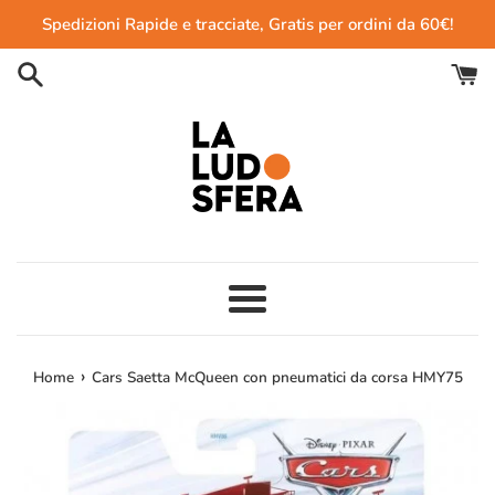
Vai
Spedizioni Rapide e tracciate, Gratis per ordini da 60€!
direttamente
ai
contenuti
Menu
›
Home
Cars Saetta McQueen con pneumatici da corsa HMY75