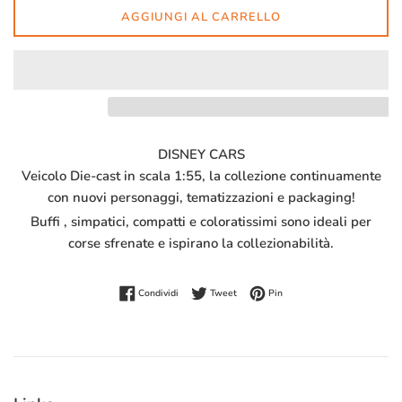
AGGIUNGI AL CARRELLO
DISNEY CARS
Veicolo Die-cast in scala 1:55, la collezione continuamente
con nuovi personaggi, tematizzazioni e packaging!
Buffi , simpatici, compatti e coloratissimi sono ideali per
corse sfrenate e ispirano la collezionabilità.
Condividi su Facebook
Twitta su Twitter
Pinna su Pinterest
Condividi
Tweet
Pin