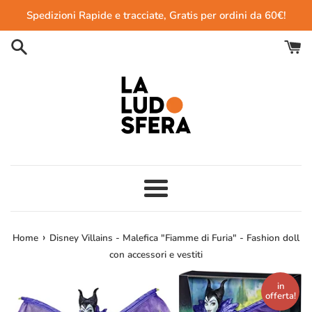
Vai
Spedizioni Rapide e tracciate, Gratis per ordini da 60€!
direttamente
ai
contenuti
Menu
›
Home
Disney Villains - Malefica "Fiamme di Furia" - Fashion doll
con accessori e vestiti
in
offerta!