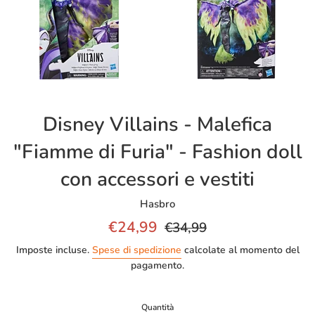
Disney Villains - Malefica
"Fiamme di Furia" - Fashion doll
con accessori e vestiti
Hasbro
Prezzo
Prezzo
€24,99
€34,99
scontato
di
Imposte incluse.
Spese di spedizione
calcolate al momento del
listino
pagamento.
Quantità