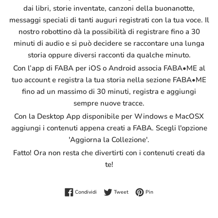
dai libri, storie inventate, canzoni della buonanotte,
messaggi speciali di tanti auguri registrati con la tua voce. Il
nostro robottino dà la possibilità di registrare fino a 30
minuti di audio e si può decidere se raccontare una lunga
storia oppure diversi racconti da qualche minuto.
Con l’app di FABA per iOS o Android associa FABA•ME al
tuo account e registra la tua storia nella sezione FABA•ME
fino ad un massimo di 30 minuti, registra e aggiungi
sempre nuove tracce.
Con la Desktop App disponibile per Windows e MacOSX
aggiungi i contenuti appena creati a FABA. Scegli l'opzione
'Aggiorna la Collezione'.
Fatto! Ora non resta che divertirti con i contenuti creati da
te!
Condividi su Facebook
Twitta su Twitter
Pinna su Pinterest
Condividi
Tweet
Pin