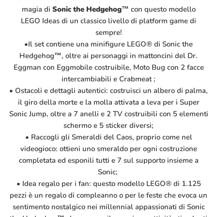
magia di
Sonic the Hedgehog™
con questo modello
LEGO Ideas di un classico livello di platform game di
sempre!
•Il set contiene una minifigure LEGO® di Sonic the
Hedgehog™, oltre ai personaggi in mattoncini del Dr.
Eggman con Eggmobile costruibile, Moto Bug con 2 facce
intercambiabili e Crabmeat ;
• Ostacoli e dettagli autentici: costruisci un albero di palma,
il giro della morte e la molla attivata a leva per i Super
Sonic Jump, oltre a 7 anelli e 2 TV costruibili con 5 elementi
schermo e 5 sticker diversi;
• Raccogli gli Smeraldi del Caos, proprio come nel
videogioco: ottieni uno smeraldo per ogni costruzione
completata ed esponili tutti e 7 sul supporto insieme a
Sonic;
• Idea regalo per i fan: questo modello LEGO® di 1.125
pezzi è un regalo di compleanno o per le feste che evoca un
sentimento nostalgico nei millennial appassionati di Sonic