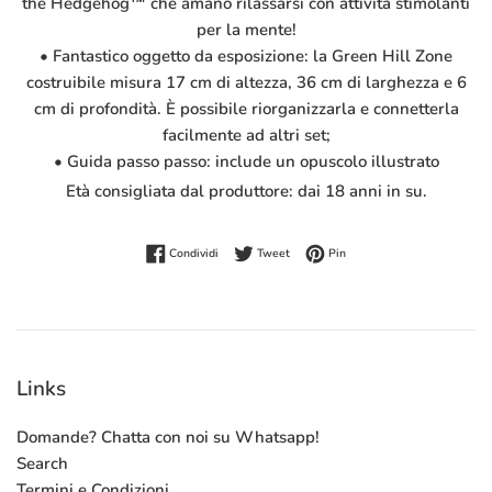
the Hedgehog™ che amano rilassarsi con attività stimolanti
per la mente!
• Fantastico oggetto da esposizione: la Green Hill Zone
costruibile misura 17 cm di altezza, 36 cm di larghezza e 6
cm di profondità. È possibile riorganizzarla e connetterla
facilmente ad altri set;
• Guida passo passo: include un opuscolo illustrato
Età consigliata dal produttore: dai 18 anni in su.
Condividi su Facebook
Twitta su Twitter
Pinna su Pinterest
Condividi
Tweet
Pin
Links
Domande? Chatta con noi su Whatsapp!
Search
Termini e Condizioni