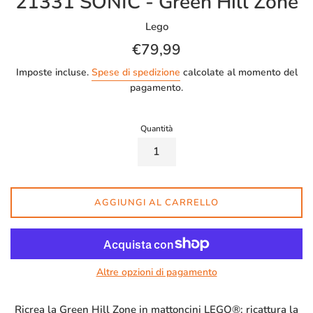
21331 SONIC - Green Hill Zone
Lego
Prezzo
€79,99
di
Imposte incluse.
Spese di spedizione
calcolate al momento del
listino
pagamento.
Quantità
AGGIUNGI AL CARRELLO
Altre opzioni di pagamento
Ricrea la Green Hill Zone in mattoncini LEGO®: ricattura la