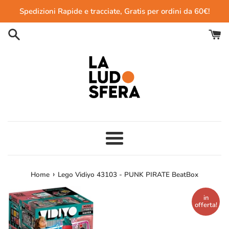
Vai
Spedizioni Rapide e tracciate, Gratis per ordini da 60€!
direttamente
ai
contenuti
Menu
›
Home
Lego Vidiyo 43103 - PUNK PIRATE BeatBox
in
offerta!