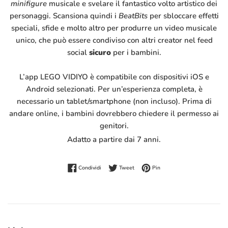
minifigure
musicale e svelare il fantastico volto artistico dei
personaggi. Scansiona quindi i
BeatBits
per sbloccare effetti
speciali, sfide e molto altro per produrre un video musicale
unico, che può essere condiviso con altri creator nel feed
social
sicuro
per i bambini.
L’app LEGO VIDIYO è compatibile con dispositivi iOS e
Android selezionati. Per un’esperienza completa, è
necessario un tablet/smartphone (non incluso). Prima di
andare online, i bambini dovrebbero chiedere il permesso ai
genitori.
Adatto a partire dai 7 anni.
Condividi su Facebook
Twitta su Twitter
Pinna su Pinterest
Condividi
Tweet
Pin