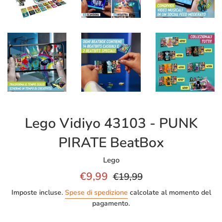
Lego Vidiyo 43103 - PUNK
PIRATE BeatBox
Lego
Prezzo
Prezzo
€9,99
€19,99
scontato
di
Imposte incluse.
Spese di spedizione
calcolate al momento del
listino
pagamento.