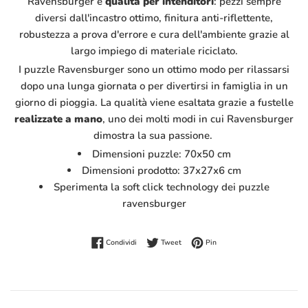
Ravensburger è
qualità per intenditori
: pezzi sempre
diversi dall'incastro ottimo, finitura anti-riflettente,
robustezza a prova d'errore e cura dell'ambiente grazie al
largo impiego di materiale riciclato.
I puzzle Ravensburger sono un ottimo modo per rilassarsi
dopo una lunga giornata o per divertirsi in famiglia in un
giorno di pioggia. La qualità viene esaltata grazie a fustelle
realizzate a mano
, uno dei molti modi in cui Ravensburger
dimostra la sua passione.
Dimensioni puzzle: 70x50 cm
Dimensioni prodotto: 37x27x6 cm
Sperimenta la soft click technology dei puzzle
ravensburger
Condividi su Facebook
Twitta su Twitter
Pinna su Pinterest
Condividi
Tweet
Pin